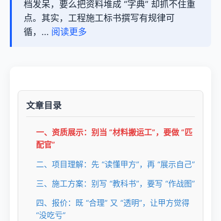
档发呆，要么把资料堆成 “字典” 却抓不住重
点。其实，工程施工标书撰写有规律可
循，...
阅读更多
文章目录
一、资质展示：别当 “材料搬运工”，要做 “匹
配官”
二、项目理解：先 “读懂甲方”，再 “展示自己”
三、施工方案：别写 “教科书”，要写 “作战图”
四、报价：既 “合理” 又 “透明”，让甲方觉得
“没吃亏”