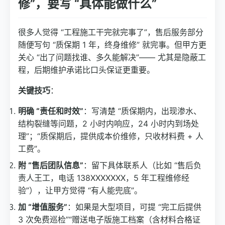
修”，要写 “具体能做什么”
很多人觉得 “工程施工干完就完事了”，售后服务部分
随便写句 “质保期 1 年，终身维修” 就完事。但甲方更
关心 “出了问题找谁、多久能解决”—— 尤其是隐蔽工
程，后期维护承诺比口头保证更重要。
关键技巧
：
明确 “责任和时效”
：写清楚 “质保期内，出现渗水、
结构裂缝等问题，2 小时内响应，24 小时内到场处
理”；“质保期后，提供成本价维修，只收材料费 + 人
工费”。
附 “售后团队信息”
：留下具体联系人（比如 “售后负
责人王工，电话 138XXXXXXX，5 年工程维修经
验”），让甲方觉得 “有人能兜底”。
加 “增值服务”
：如果是大型项目，可提 “完工后提供
3 次免费巡检”“赠送电子版施工档案（含材料合格证