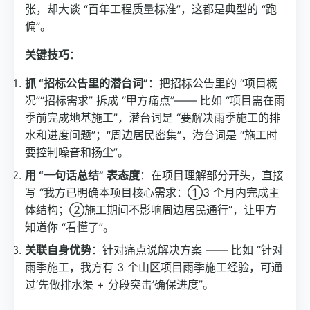
张，却大谈 “百年工程质量标准”，这都是典型的 “跑
偏”。
关键技巧
：
抓 “招标公告里的潜台词”
：把招标公告里的 “项目概
况”“招标需求” 拆成 “甲方痛点”—— 比如 “项目需在雨
季前完成地基施工”，潜台词是 “要解决雨季施工的排
水和进度问题”；“周边居民密集”，潜台词是 “施工时
要控制噪音和扬尘”。
用 “一句话总结” 表态度
：在项目理解部分开头，直接
写 “我方已明确本项目核心需求：①3 个月内完成主
体结构；②施工期间不影响周边居民通行”，让甲方
知道你 “看懂了”。
关联自身优势
：针对痛点说解决方案 —— 比如 “针对
雨季施工，我方有 3 个山区项目雨季施工经验，可通
过‘先做排水渠 + 分段突击’确保进度”。