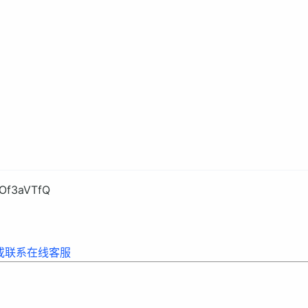
JOf3aVTfQ
或联系在线客服