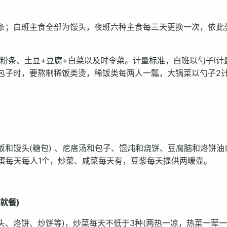
条；白班主食全部为馒头，夜班六种主食每三天更换一次，依此
粉条、土豆+豆腐+白菜以及时令菜。计量标准，白班以勺子l计
包子时，要熬制稀饭类烫，稀饭类每两人一瓢，大锅菜以勺子2
和馒头(糖包) 、疙瘩汤和包子、馄炖和烧饼、豆腐脑和烙饼油
叶蛋每天每人1个，炒菜、咸菜每天有，豆浆每天提供两暖壶。
就餐)
头、烙饼、炒饼等)，炒菜每天不低于3种(两热一凉，热菜一荤一