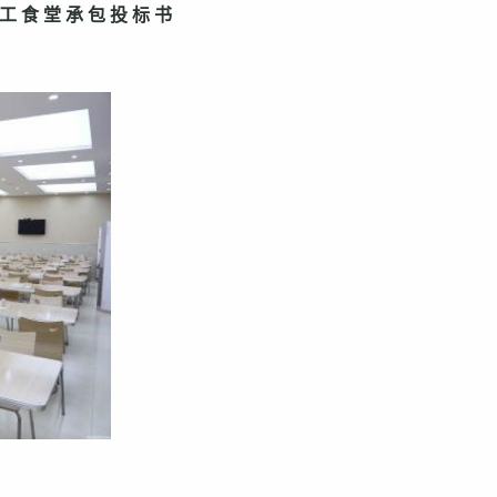
工 食 堂 承 包 投 标 书