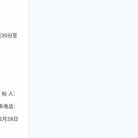
点30分至
 标 人：
系电话：
月28日