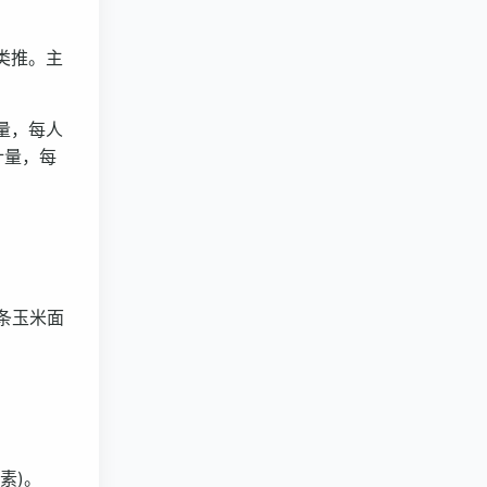
类推。主
量，每人
计量，每
条玉米面
素)。