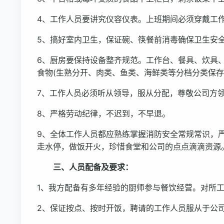
4、工作人员要讲究仪容仪表。上班期间必须穿戴工
5、搞好室内卫生，保证碗、筷餐前消毒确保卫生安
6、厨房要保持设备整齐规范。工作台、餐具、炊具
食物(生熟分开、肉类、鱼类、海鲜类等分档分类保存
7、工作人员必须听从领导，服从分配，尊敬公司方
8、严格劳动纪律，不迟到，不早退。
9、全体工作人员都应熟练掌握消防安全常规常识，
走水停，做饭开火，珍惜食堂和公司的点点滴滴资源
三、人员配备及要求：
1、我方配备有多年经验的厨师参与餐饮经营。对所
2、保证按点、按时开饭，聘请的工作人员服从于公