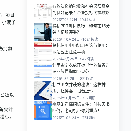
有依法缴纳税收和社会保障资金
的良好记录？企业投标实操攻略
”，项目
2025年9月12日 · 1044阅读
，小编予
投标PPT讲标技巧：如何在15分
钟内征服评委？
2025年10月24日 · 1024阅读
投标信用中国记录查询与使用：
参加邀
网站截图注意事项
2025年8月25日 · 942阅读
评审索引表放在标书什么位置？
专业放置指南与规范
2025年8月29日 · 871阅读
标书图文并茂的秘诀：这样排
版，让评委一眼看上你
询乙级以
2025年10月25日 · 752阅读
零基础看懂招标文件：别被天书
备会计
吓倒，老司机带你划重点！
与投标。
2025年10月24日 · 751阅读