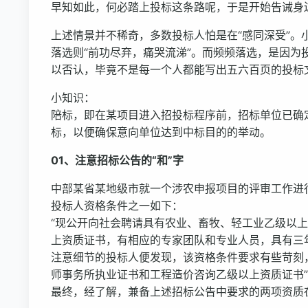
早知如此，何必踏上投标这条路呢，于是开始告诫身边
上述情景并不稀奇，多数投标人怕是在“感同深受”。
落选则“前功尽弃，痛哭流涕”。而频频落选，是因
以否认，毕竟不是每一个人都能写出五六百页的投标文
小知识：
陪标，即在某项目进入招投标程序前，招标单位已确
标，以便确保意向单位达到中标目的的举动。
01、注意招标公告的“和”字
中部某省某地级市就一个涉农申报项目的评审工作进
投标人资格条件之一如下：
“现公开向社会聘请具有农业、畜牧、轻工业乙级以
上资质证书，有相应的专家团队和专业人员，具有三
注意细节的投标人便发现，该资格条件要求有些苛刻，
师事务所执业证书和工程造价咨询乙级以上资质证书
最终，经了解，兼备上述招标公告中要求的两项资质