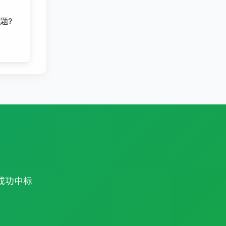
题?
成功中标