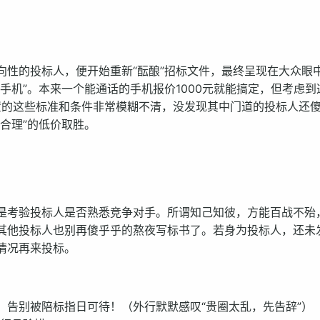
向性的投标人，便开始重新“酝酿”招标文件，最终呈现在大众眼
手机”。本来一个能通话的手机报价1000元就能搞定，但考虑到
置的这些标准和条件非常模糊不清，没发现其中门道的投标人还
合理”的低价取胜。
是考验投标人是否熟悉竞争对手。所谓知己知彼，方能百战不殆
其他投标人也别再傻乎乎的熬夜写标书了。若身为投标人，还未
情况再来投标。
，告别被陪标指日可待！（外行默默感叹“贵圈太乱，先告辞”）