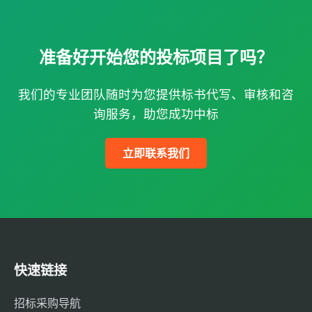
准备好开始您的投标项目了吗？
我们的专业团队随时为您提供标书代写、审核和咨
询服务，助您成功中标
立即联系我们
快速链接
招标采购导航