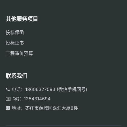
其他服务项目
投标保函
投标证书
工程造价预算
联系我们
📞 电话：18606327093 (微信手机同号)
✉️ QQ：1254314694
🏢 地址：枣庄市薛城区嘉汇大厦8楼